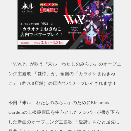
楽曲紹介
総合スタッフ
ABOUT
GOODS
なぜヤンマーが
グッズ
アニメに取り組むのか
STORIES
「V.W.P」が歌う『未ル わたしのみらい』のオープニ
ング主題歌 「愛詩」が、全国の「カラオケまねきね
こ」（約700店舗）の店内でパワープレイされます！
Episode 079
Episode 101
今回『未ル わたしのみらい』のために
Elements
スターダストメモリー
The King of the Forest
Gardenの上松範康氏を中心としたメンバーが書き下ろ
した新曲
のオープニング主題歌 「愛詩」をひと足先に